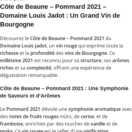
Côte de Beaune – Pommard 2021 –
Domaine Louis Jadot : Un Grand Vin de
Bourgogne
Découvrez le
Côte de Beaune – Pommard 2021
du
Domaine Louis Jadot
, un
vin rouge
qui exprime toute la
richesse
et la
profondité
des
vins de Bourgogne
. Ce
millésime 2021
est reconnu pour sa
structure
, ses
arômes
riches
et sa
complexité
, offrant une expérience de
dégustation remarquable.
Côte de Beaune – Pommard 2021 : Une Symphonie
de Saveurs et d’Arômes
Le
Pommard 2021
dévoile une
symphonie aromatique
avec
des
notes de fruits rouges
mûrs, de
cerise
, et de
framboise
, enrichies par des touches de
vanille
et de
moka
. Ce
vin rouge
est le reflet d’une
vinification