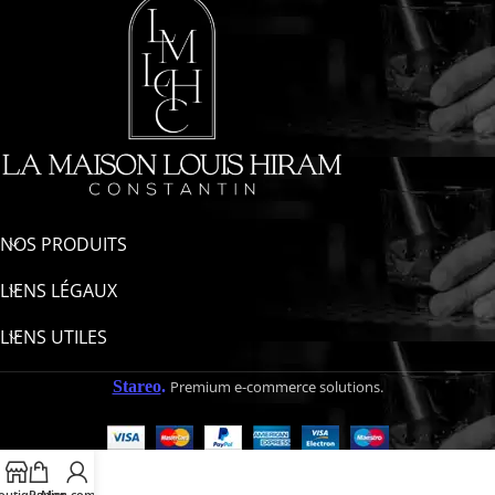
NOS PRODUITS
LIENS LÉGAUX
LIENS UTILES
Stareo
.
Premium e-commerce solutions.
outique
Panier
Mon compte