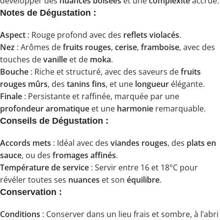
développer des
nuances boisées
et une
complexité
accrue.
Notes de Dégustation :
Aspect
: Rouge profond avec des
reflets violacés
.
Nez
: Arômes de
fruits rouges
,
cerise
,
framboise
, avec des
touches de
vanille
et de
moka
.
Bouche
: Riche et structuré, avec des saveurs de
fruits
rouges mûrs
, des
tanins fins
, et une
longueur
élégante.
Finale
: Persistante et raffinée, marquée par une
profondeur aromatique
et une
harmonie
remarquable.
Conseils de Dégustation :
Accords mets
: Idéal avec des
viandes rouges
, des
plats en
sauce
, ou des
fromages affinés
.
Température de service
: Servir entre 16 et 18°C pour
révéler toutes ses
nuances
et son
équilibre
.
Conservation :
Conditions
: Conserver dans un lieu frais et sombre, à l’abri