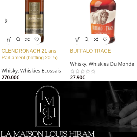
GLENDRONACH 21 ans
BUFFALO TRACE
Parliament (bottling 2015)
Whisky
,
Whiskies Du Monde
Whisky
,
Whiskies Ecossais
270.00
€
27.90
€