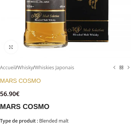
Agrandir
Accueil
/
Whisky
/
Whiskies Japonais
MARS COSMO
56.90
€
MARS COSMO
Type de produit :
Blended malt