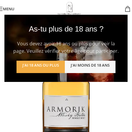
MENU
As-tu plus de 18 ans ?
Vous devez avoir 18 ans ou plus pour voir la
page. Veuillez vérifier votre âge pour participer.
J'AI 18 ANS OU PLUS
J'AI MOINS DE 18 ANS