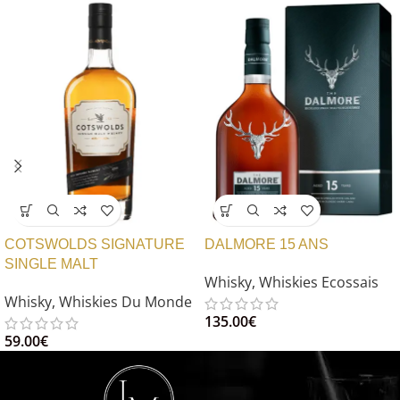
COTSWOLDS SIGNATURE
DALMORE 15 ANS
SINGLE MALT
Whisky
,
Whiskies Ecossais
Whisky
,
Whiskies Du Monde
135.00
€
59.00
€