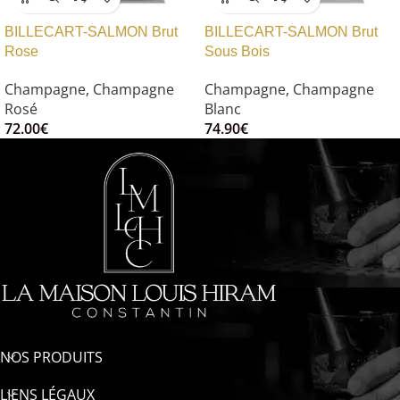
BILLECART-SALMON Brut
BILLECART-SALMON Brut
Rose
Sous Bois
Champagne
,
Champagne
Champagne
,
Champagne
Rosé
Blanc
72.00
€
74.90
€
NOS PRODUITS
LIENS LÉGAUX