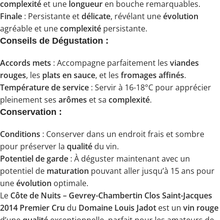
complexité
et une
longueur
en bouche remarquables.
Finale
: Persistante et
délicate
, révélant une
évolution
agréable et une
complexité
persistante.
Conseils de Dégustation :
Accords mets
: Accompagne parfaitement les
viandes
rouges
, les
plats en sauce
, et les
fromages affinés
.
Température de service
: Servir à 16-18°C pour apprécier
pleinement ses
arômes
et sa
complexité
.
Conservation :
Conditions
: Conserver dans un endroit frais et sombre
pour préserver la
qualité
du vin.
Potentiel de garde
: À déguster maintenant avec un
potentiel de
maturation
pouvant aller jusqu’à 15 ans pour
une
évolution
optimale.
Le
Côte de Nuits – Gevrey-Chambertin Clos Saint-Jacques
2014 Premier Cru
du
Domaine Louis Jadot
est un
vin rouge
d’une
qualité
exceptionnelle, parfait pour les amateurs de