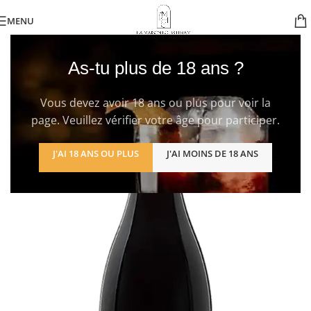
MENU
As-tu plus de 18 ans ?
Vous devez avoir 18 ans ou plus pour voir la
page. Veuillez vérifier votre âge pour participer.
J'AI 18 ANS OU PLUS
J'AI MOINS DE 18 ANS