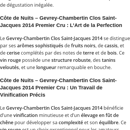
de dégustation inégalée.
Côte de Nuits – Gevrey-Chambertin Clos Saint-
Jacques 2014 Premier Cru : L’Art de la Perfection
Le
Gevrey-Chambertin Clos Saint-Jacques 2014
se distingue
par ses
arômes sophistiqués
de
fruits noirs
, de
cassis
, et
de
cerise
complétés par des notes de
terre
et de
bois
. Ce
vin rouge
possède une
structure robuste
, des
tanins
veloutés
, et une
longueur
remarquable en bouche.
Côte de Nuits – Gevrey-Chambertin Clos Saint-
Jacques 2014 Premier Cru : Un Travail de
Vinification Précis
Le
Gevrey-Chambertin Clos Saint-Jacques 2014
bénéficie
d’une
vinification
minutieuse et d’un
élevage en fût de
chêne
pour développer sa
complexité
et son
équilibre
. Ce
vin rouge
est un choix exceptionnel pour les amateurs