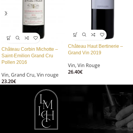
Château Haut Bertinerie –
Château Corbin Michotte –
Grand Vin 2019
Saint-Emilion Grand Cru
Pollen 2016
Vin
,
Vin Rouge
26.40
€
Vin
,
Grand Cru
,
Vin rouge
23.20
€