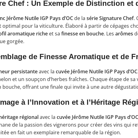
e Chef : Un Exemple de Distinction et d
anc Jérôme Nutile IGP Pays d’OC
de la
série Signature Chef
.
t optimal pour la viticulture. Élaboré à partir de cépages ch
ofil aromatique riche
et sa
finesse en bouche
. Les
arômes
de
que gorgée.
mblage de Finesse Aromatique et de Fr
cheur persistante
avec la
cuvée Jérôme Nutile IGP Pays d’OC
 melon et un soupçon d’herbes fraîches. Chaque étape de sa 
 bouche, offrant une finale qui invite à une autre dégustati
age à l’Innovation et à l’Héritage Rég
héritage régional
avec la
cuvée Jérôme Nutile IGP Pays d’O
ane de la passion des vignerons pour créer des vins qui reflèt
 fruitée en fait un exemplaire remarquable de la région.