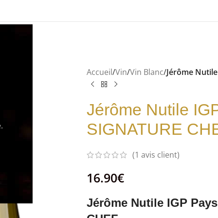
Accueil
/
Vin
/
Vin Blanc
/
Jérôme Nutil
Jérôme Nutile IG
SIGNATURE CH
.
(
1
avis client)
16.90
€
Jérôme Nutile IGP Pay