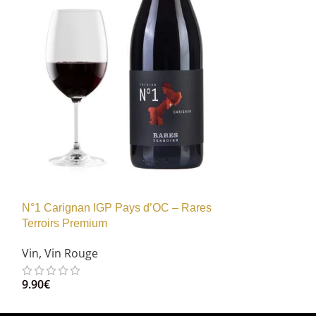
N°3 Merlot IG
TERROIRS P
Vin
,
Vin Rouge
9.90
€
N°1 Carignan IGP Pays d’OC – Rares
Terroirs Premium
Vin
,
Vin Rouge
9.90
€