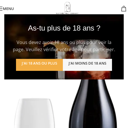
MENU
As-tu plus de 18 ans ?
Vous devez avoir 18 ans ou plus pour voir la
page. Veuillez vérifier votre âge pour participer.
J'AI 18 ANS OU PLUS
J'AI MOINS DE 18 ANS