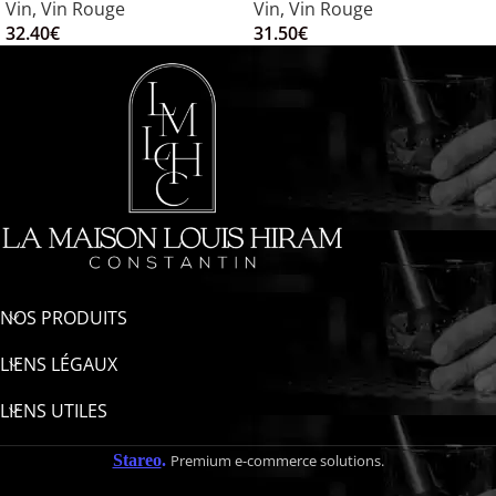
Vin
,
Vin Rouge
Vin
,
Vin Rouge
32.40
€
31.50
€
NOS PRODUITS
LIENS LÉGAUX
LIENS UTILES
Stareo
.
Premium e-commerce solutions.